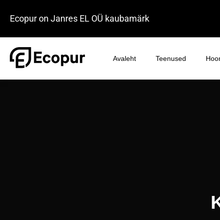
Ecopur on Janres EL OÜ kaubamärk
Avaleht
Teenused
Hoon
K