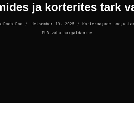
ides ja korterites tark v
/
/
biDoobiDoo
detsember 19, 2025
Kortermajade soojusta
PUR vahu paigaldamine