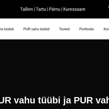
Tallinn | Tartu | Pärnu | Kuressaare
e tüübid
PUR vahu tüübid
Tooted
Portfoolio
Kon
UR vahu tüübi ja PUR va