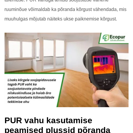
ruuminõue võimaldab ka põranda kõrgust vähendada, mis
muuhulgas mõjutab näiteks ukse paiknemise kõrgust.
PUR vahu kasutamise
peamised plussid põranda