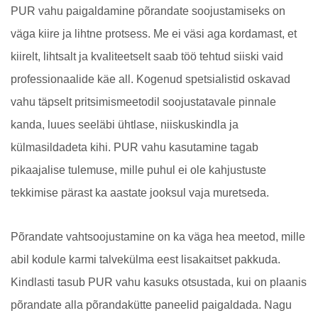
PUR vahu paigaldamine põrandate soojustamiseks on
väga kiire ja lihtne protsess. Me ei väsi aga kordamast, et
kiirelt, lihtsalt ja kvaliteetselt saab töö tehtud siiski vaid
professionaalide käe all. Kogenud spetsialistid oskavad
vahu täpselt pritsimismeetodil soojustatavale pinnale
kanda, luues seeläbi ühtlase, niiskuskindla ja
külmasildadeta kihi. PUR vahu kasutamine tagab
pikaajalise tulemuse, mille puhul ei ole kahjustuste
tekkimise pärast ka aastate jooksul vaja muretseda.
Põrandate vahtsoojustamine on ka väga hea meetod, mille
abil kodule karmi talvekülma eest lisakaitset pakkuda.
Kindlasti tasub PUR vahu kasuks otsustada, kui on plaanis
põrandate alla põrandakütte paneelid paigaldada. Nagu