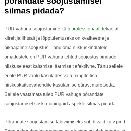
põrandate soojustamisel
silmas pidada?
PUR vahuga soojustamine käib
professionaalide
käe all
kiirelt ja lihtsalt ja lõpptulemuseks on kvaliteetne ja
pikaajaline soojustus. Tänu oma niiskuskindlatele
omadustele on PUR vahuga tehtud soojustus pindade
niiskuse eest kaitsmisel äärmiselt efektiivne. Tänu sellele
ei ole PUR vahtu kasutades vaja mingite lisa
niiskuskaitsevahendite kasutamise pärast muretseda.
Sellele vaatamata tuleb PUR vahuga põrandate
soojustamisel siiski mõningaid aspekte silmas pidada.
Põrandate soojustamise läbiviimiseks sobib vaid kuiv pind.