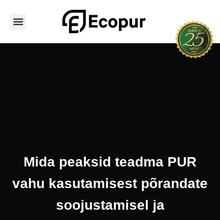
Avaleht
Teenused
Hoone tüübid
PUR vahu tüübid
Tooted
Portfoolio
Kontakt
Mida peaksid teadma PUR
vahu kasutamisest põrandate
soojustamisel ja