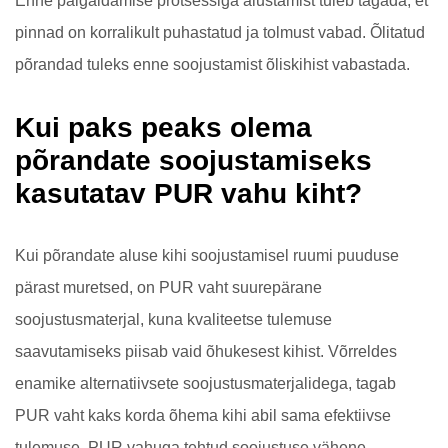
Enne paigaldamise protsessiga alustamist tuleb tagada, et
pinnad on korralikult puhastatud ja tolmust vabad. Õlitatud
põrandad tuleks enne soojustamist õliskihist vabastada.
Kui paks peaks olema
põrandate soojustamiseks
kasutatav PUR vahu kiht?
Kui põrandate aluse kihi soojustamisel ruumi puuduse
pärast muretsed, on PUR vaht suurepärane
soojustusmaterjal, kuna kvaliteetse tulemuse
saavutamiseks piisab vaid õhukesest kihist. Võrreldes
enamike alternatiivsete soojustusmaterjalidega, tagab
PUR vaht kaks korda õhema kihi abil sama efektiivse
tulemuse. PUR vahuga tehtud soojustuse vähene