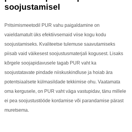
soojustamisel
Pritsimismeetodil PUR vahu paigaldamine on
vaieldamatult üks efektiivsemaid viise kogu kodu
soojustamiseks. Kvaliteetse tulemuse saavutamiseks
piisab vaid väikesest soojustusmaterjali kogusest. Lisaks
kõrgele soojapidavusele tagab PUR vaht ka
soojustatavate pindade niiskuskindluse ja hoiab ära
potentsiaalsete külmasildade tekkimise ohu. Vaatamata
oma kergusele, on PUR vaht väga vastupidav, tänu millele
ei pea soojustustööde kordamise või parandamise pärast
muretsema.
PUR vahu niiskuskindlus garanteerib ka selle, et kodu on