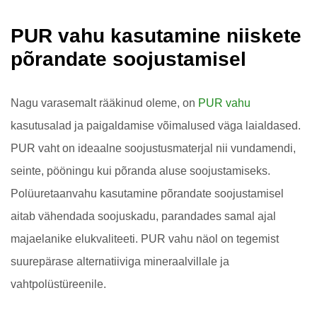
PUR vahu kasutamine niiskete
põrandate soojustamisel
Nagu varasemalt rääkinud oleme, on
PUR vahu
kasutusalad ja paigaldamise võimalused väga laialdased.
PUR vaht on ideaalne soojustusmaterjal nii vundamendi,
seinte, pööningu kui põranda aluse soojustamiseks.
Polüuretaanvahu kasutamine põrandate soojustamisel
aitab vähendada soojuskadu, parandades samal ajal
majaelanike elukvaliteeti. PUR vahu näol on tegemist
suurepärase alternatiiviga mineraalvillale ja
vahtpolüstüreenile.