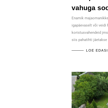
vahuga so
Enamik majaomanikke 
igapäevaselt või veidi
koristusvahendeid jms
siis pahatihti jäetaks
LOE EDASI