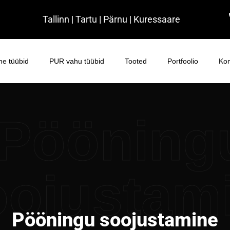
Tallinn | Tartu | Pärnu | Kuressaare
e tüübid
PUR vahu tüübid
Tooted
Portfoolio
Kon
Pööning
oojustam
Pööningu soojustamine