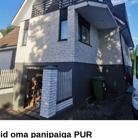
id oma panipaiga PUR