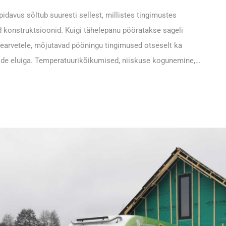
pidavus sõltub suuresti sellest, millistes tingimustes
 konstruktsioonid. Kuigi tähelepanu pööratakse sageli
tearvetele, mõjutavad pööningu tingimused otseselt ka
de eluiga. Temperatuurikõikumised, niiskuse kogunemine,…