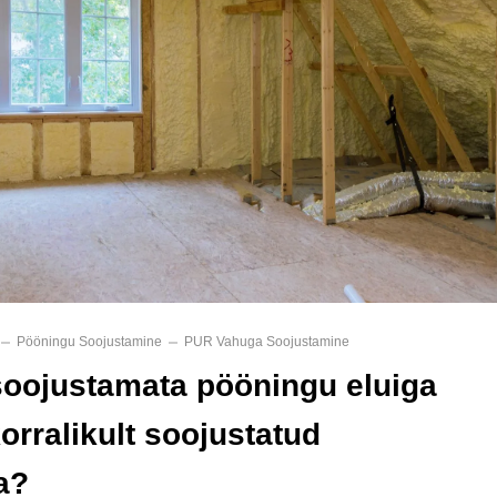
Pööningu Soojustamine
PUR Vahuga Soojustamine
 soojustamata pööningu eluiga
orralikult soojustatud
a?