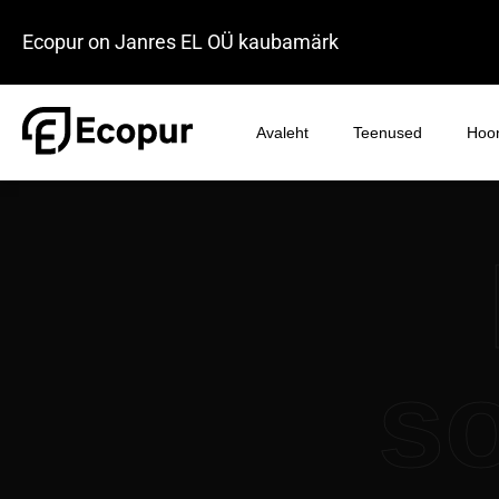
Ecopur on Janres EL OÜ kaubamärk
Avaleht
Teenused
Hoon
s