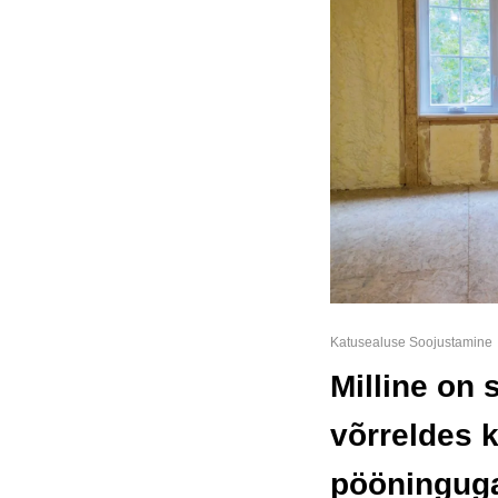
Katusealuse Soojustamine
Milline on
võrreldes k
pööningug