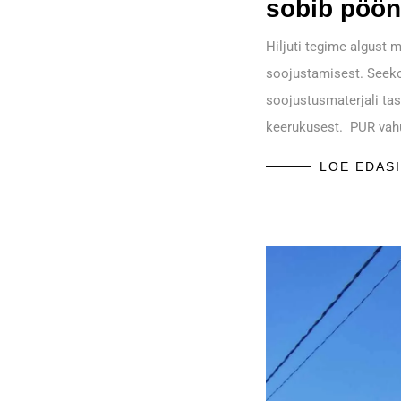
sobib pöön
Hiljuti tegime algust 
soojustamisest. Seeko
soojustusmaterjali ta
keerukusest. PUR vah
LOE EDASI