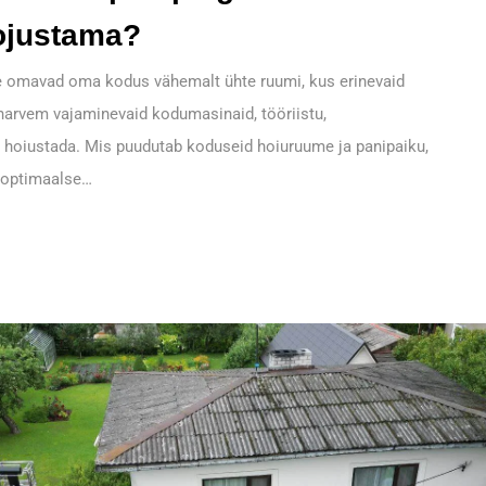
ojustama?
omavad oma kodus vähemalt ühte ruumi, kus erinevaid
 harvem vajaminevaid kodumasinaid, tööriistu,
 hoiustada. Mis puudutab koduseid hoiuruume ja panipaiku,
e optimaalse…