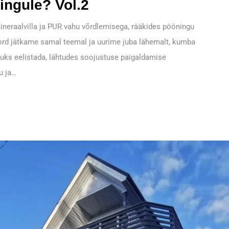
ingule? Vol.2
mineraalvilla ja PUR vahu võrdlemisega, rääkides pööningu
rd jätkame samal teemal ja uurime juba lähemalt, kumba
suks eelistada, lähtudes soojustuse paigaldamise
u ja…