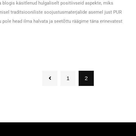
logis käsitlenud hulgaliselt positiivseid aspekte, miks
isel traditsiooniliste soojustusmaterjalide asemel just PUR
u pole head ilma halvata ja seetõttu räägime täna erinevatest
1
2