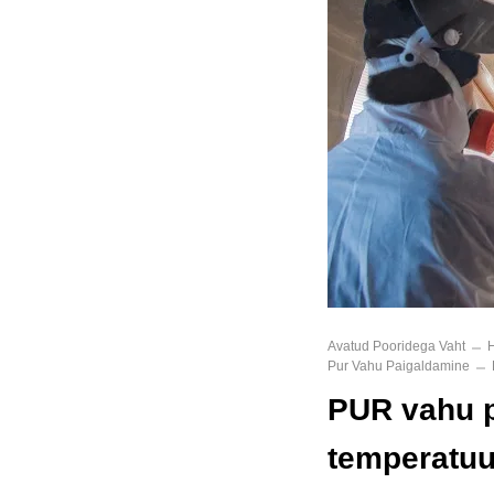
Avatud Pooridega Vaht
Pur Vahu Paigaldamine
PUR vahu p
temperatuu