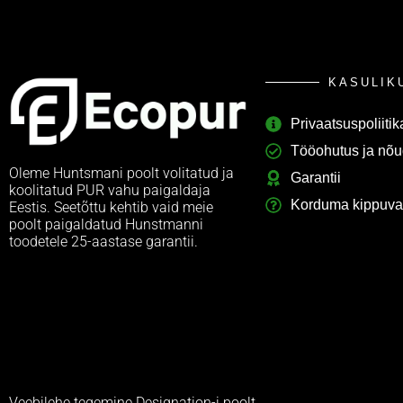
KASULI
Privaatsuspoliitik
Tööohutus ja nõu
Oleme Huntsmani poolt volitatud ja
Garantii
koolitatud PUR vahu paigaldaja
Korduma kippuva
Eestis. Seetõttu kehtib vaid meie
poolt paigaldatud Hunstmanni
toodetele 25-aastase garantii.
Veebilehe tegemine Designation-i poolt