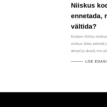
Niiskus ko
ennetada, 
vältida?
Kodune võitlus niiskus
niiskus üldse pärineb j
aknad ja uksed, mis pi
LOE EDASI