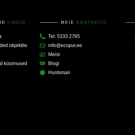
KUD
LINGID
MEIE
KONTAKTID
a
Tel: 5333 2765
ded objektile
info@ecopur.ee
Meist
d küsimused
Blogi
Huntsman