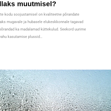
dlaks muutmisel?
te kodu soojustamisel on kvaliteetne põrandate
saks mugavale ja hubasele elukeskkonnale tagavad
ud põrandad ka madalamad küttekulud. Seekord uurime
vahu kasutamise plussid…