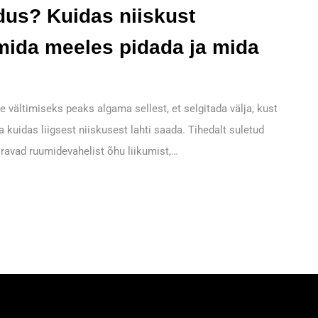
dus? Kuidas niiskust
mida meeles pidada ja mida
e vältimiseks peaks algama sellest, et selgitada välja, kust
a kuidas liigsest niiskusest lahti saada. Tihedalt suletud
iravad ruumidevahelist õhu liikumist,…