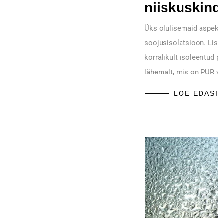
niiskuskin
Üks olulisemaid aspek
soojusisolatsioon. Li
korralikult isoleerit
lähemalt, mis on PUR 
LOE EDASI