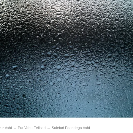
ur Vaht
Pur Vahu Eelised
Suletud Pooridega Vaht