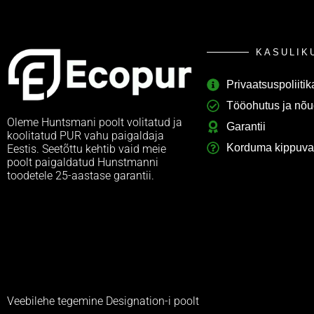
KASULI
Privaatsuspoliitik
Tööohutus ja nõu
Oleme Huntsmani poolt volitatud ja
Garantii
koolitatud PUR vahu paigaldaja
Korduma kippuva
Eestis. Seetõttu kehtib vaid meie
poolt paigaldatud Hunstmanni
toodetele 25-aastase garantii.
Veebilehe tegemine Designation-i poolt