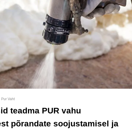
Pur Vaht
sid teadma PUR vahu
st põrandate soojustamisel ja