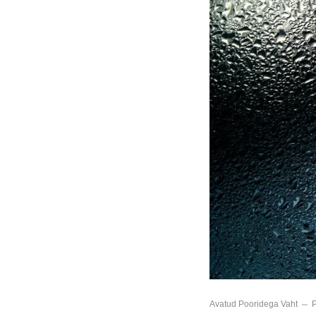
Avatud Pooridega Vaht
P