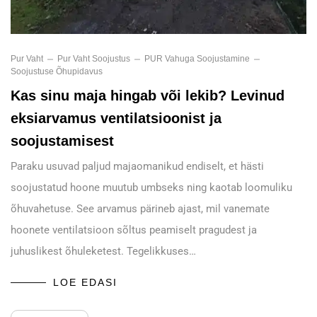
Pur Vaht
Pur Vaht Soojustus
PUR Vahuga Soojustamine
Soojustuse Õhupidavus
Kas sinu maja hingab või lekib? Levinud
eksiarvamus ventilatsioonist ja
soojustamisest
Paraku usuvad paljud majaomanikud endiselt, et hästi
soojustatud hoone muutub umbseks ning kaotab loomuliku
õhuvahetuse. See arvamus pärineb ajast, mil vanemate
hoonete ventilatsioon sõltus peamiselt pragudest ja
juhuslikest õhuleketest. Tegelikkuses…
LOE EDASI