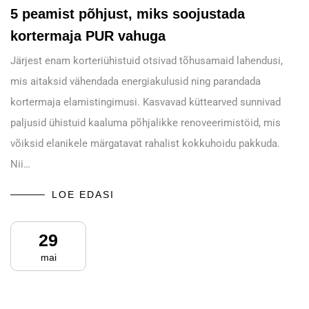
5 peamist põhjust, miks soojustada
kortermaja PUR vahuga
Järjest enam korteriühistuid otsivad tõhusamaid lahendusi,
mis aitaksid vähendada energiakulusid ning parandada
kortermaja elamistingimusi. Kasvavad küttearved sunnivad
paljusid ühistuid kaaluma põhjalikke renoveerimistöid, mis
võiksid elanikele märgatavat rahalist kokkuhoidu pakkuda.
Nii…
LOE EDASI
29
mai