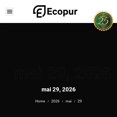
Avaleht
Teenused
Hoone tüübid
PUR vahu tüübid
Tooted
Portfoolio
Kontakt
mai 29, 2026
mai 29, 2026
Home
2026
mai
29
/
/
/