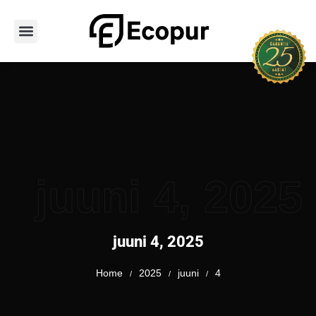
Avaleht
Teenused
Hoone tüübid
PUR vahu tüübid
Tooted
Portfoolio
Kontakt
juuni 4, 2025
juuni 4, 2025
Home
2025
juuni
4
/
/
/