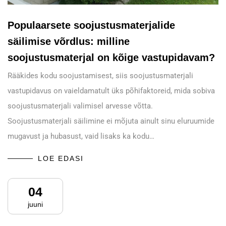
Populaarsete soojustusmaterjalide
säilimise võrdlus: milline
soojustusmaterjal on kõige vastupidavam?
Rääkides kodu soojustamisest, siis soojustusmaterjali
vastupidavus on vaieldamatult üks põhifaktoreid, mida sobiva
soojustusmaterjali valimisel arvesse võtta.
Soojustusmaterjali säilimine ei mõjuta ainult sinu eluruumide
mugavust ja hubasust, vaid lisaks ka kodu…
LOE EDASI
04
juuni