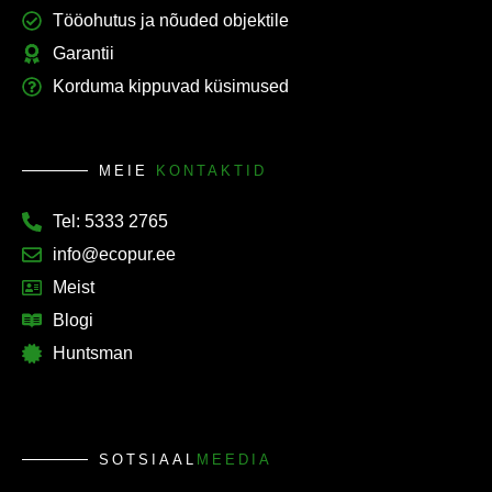
Tööohutus ja nõuded objektile
Garantii
Korduma kippuvad küsimused
MEIE
KONTAKTID
Tel: 5333 2765
info@ecopur.ee
Meist
Blogi
Huntsman
SOTSIAAL
MEEDIA