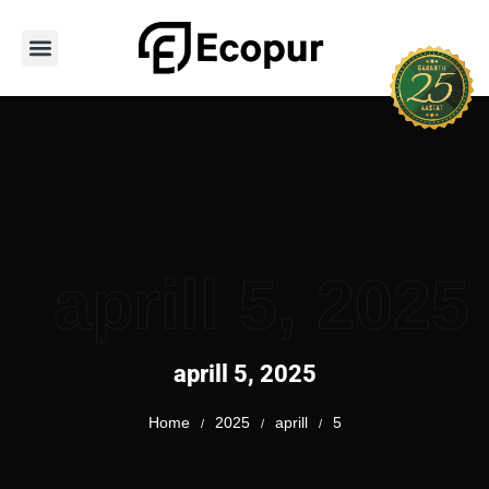
Avaleht
Teenused
Hoone tüübid
PUR vahu tüübid
Tooted
Portfoolio
Kontakt
aprill 5, 2025
aprill 5, 2025
Home
2025
aprill
5
/
/
/