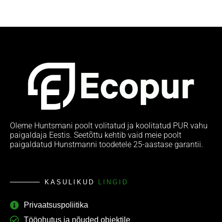
Oleme Huntsmani poolt volitatud ja koolitatud PUR vahu
paigaldaja Eestis. Seetõttu kehtib vaid meie poolt
paigaldatud Hunstmanni toodetele 25-aastase garantii.
KASULIKUD
LINGID
Privaatsuspoliitika
Tööohutus ja nõuded objektile