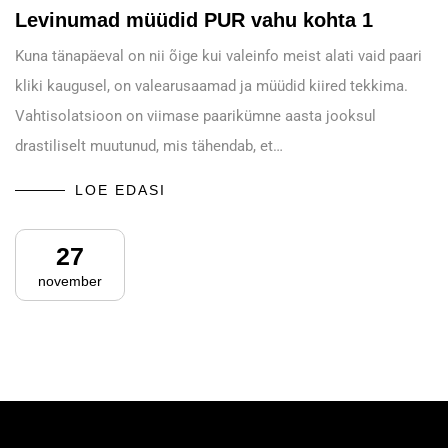
Levinumad müüdid PUR vahu kohta 1
Kuna tänapäeval on nii õige kui valeinfo meist alati vaid paari
kliki kaugusel, on valearusaamad ja müüdid kiired tekkima.
Vahtisolatsioon on viimase paarikümne aasta jooksul
drastiliselt muutunud, mis tähendab, et…
LOE EDASI
27
november