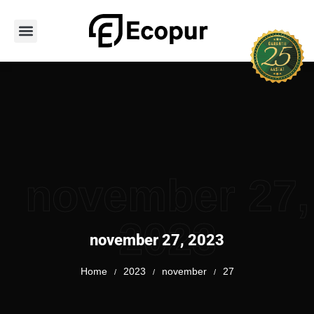
Avaleht
Teenused
Hoone tüübid
PUR vahu tüübid
Tooted
Portfoolio
Kontakt
november 27,
2023
november 27, 2023
Home
2023
november
27
/
/
/