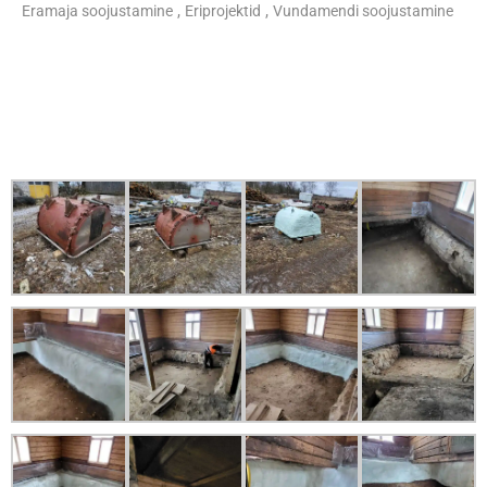
,
,
Eramaja soojustamine
Eriprojektid
Vundamendi soojustamine