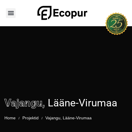
Avaleht
Teenused
Hoone tüübid
PUR vahu tüübid
Tooted
Portfoolio
Kontakt
Vajangu,
Lääne-Virumaa
Home
Projektid
Vajangu, Lääne-Virumaa
/
/