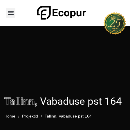
Avaleht
Teenused
Hoone tüübid
PUR vahu tüübid
Tooted
Portfoolio
Kontakt
Tallinn,
Vabaduse pst 164
Home
Projektid
Tallinn, Vabaduse pst 164
/
/