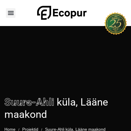
Avaleht
Teenused
Hoone tüübid
PUR vahu tüübid
Tooted
Portfoolio
Kontakt
Suure-Ahli
küla, Lääne
maakond
Home
Projektid
Suure-Ahli küla, Lääne maakond
/
/