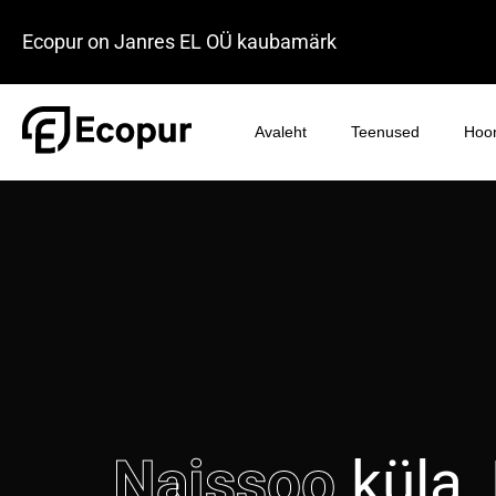
Ecopur on Janres EL OÜ kaubamärk
Avaleht
Teenused
Hoon
Naissoo
küla,