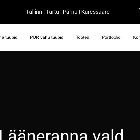
Tallinn | Tartu | Pärnu | Kuressaare
e tüübid
PUR vahu tüübid
Tooted
Portfoolio
Kon
 Lääneranna vald