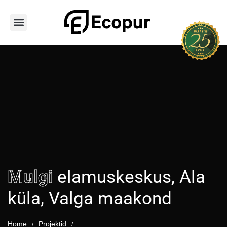
Avaleht
Teenused
Hoone tüübid
PUR vahu tüübid
Tooted
Portfoolio
Kontakt
Mulgi
elamuskeskus, Ala
küla, Valga maakond
Home
Projektid
/
/